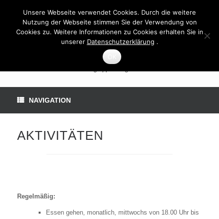
Unsere Webseite verwendet Cookies. Durch die weitere
Nutzung der Webseite stimmen Sie der Verwendung von
Cookies zu. Weitere Informationen zu Cookies erhalten Sie in
unserer
Datenschutzerklärung
.
OK
Selbsthilfegruppe Langenselbold
NAVIGATION
AKTIVITÄTEN
Regelmäßig:
Essen gehen, monatlich, mittwochs von 18.00 Uhr bis